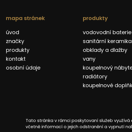
mapa stránek
produkty
úvod
vodovodní baterie
značky
sanitární keramika
produkty
obklady a dlažby
kontakt
vany
osobní údaje
koupelnový nábyt
radiátory
koupelnové doplň
Tato stránka v rámci poskytovaní služeb využívá 
Copyright © 2026 Design Bath SE
včetně informací o jejich odstranění a vypnutí n