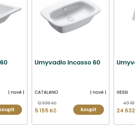
 60
Umyvadlo Incasso 60
Umyva
| nové |
CATALANO
| nové |
GESSI
12 596 Kč
49 18
koupit
koupit
5 155 Kč
24 632