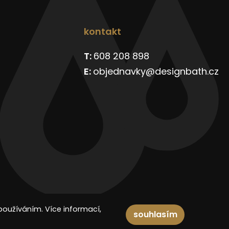
kontakt
608 208 898
objednavky@designbath.cz
používáním. Více informací,
souhlasím
Spravuje: Digitální agentura
DIGISHOCK