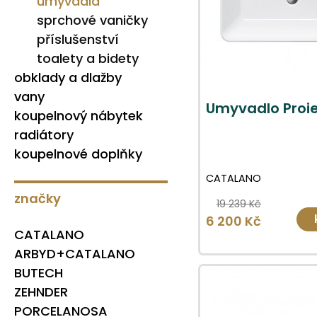
umyvadla
sprchové vaničky
příslušenství
toalety a bidety
obklady a dlažby
vany
Umyvadlo Proie
koupelnový nábytek
radiátory
koupelnové doplňky
CATALANO
značky
19 239 Kč
6 200 Kč
CATALANO
ARBYD+CATALANO
BUTECH
ZEHNDER
PORCELANOSA