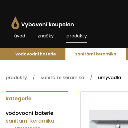
úvod
značky
produkty
vodovodní baterie
sanitární keramika
produkty
sanitární keramika
umyvadla
kategorie
vodovodní baterie
sanitární keramika