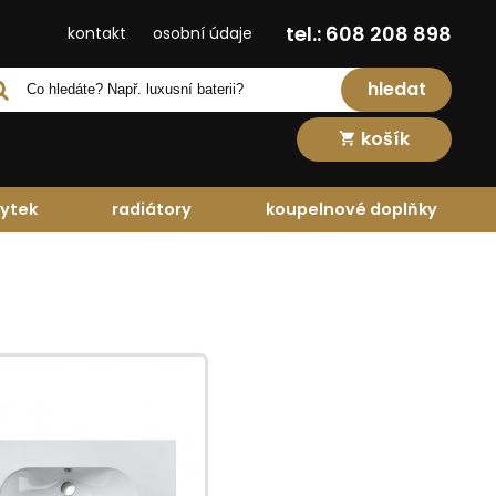
tel.: 608 208 898
kontakt
osobní údaje
hledat
košík
ytek
radiátory
koupelnové doplňky