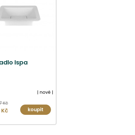
dlo Ispa
| nové |
7 Kč
koupit
 Kč