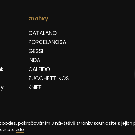
značky
CATALANO
PORCELANOSA
GESSI
INDA
ek
CALEIDO
ZUCCHETTI.KOS
ky
KNIEF
cookies, pokračováním v návštěvě stránky souhlasíte s jejich 
aleznete
zde
.