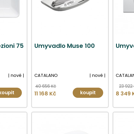
zioni 75
Umyvadlo Muse 100
Umyva
| nové |
CATALANO
| nové |
CATALA
40 656 Kč
23 922
koupit
koupit
11 168 Kč
8 349 