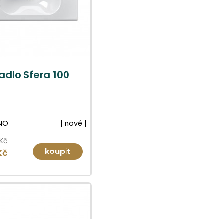
dlo Sfera 100
NO
| nové |
 Kč
koupit
Kč