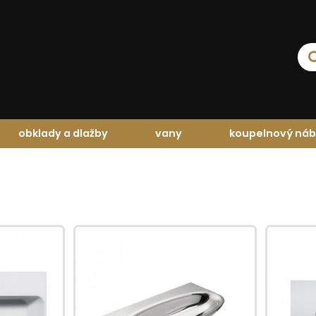
obklady a dlažby
vany
koupelnový náb