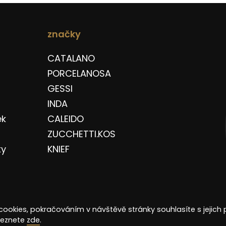
značky
CATALANO
PORCELANOSA
GESSI
INDA
ek
CALEIDO
ZUCCHETTI.KOS
ky
KNIEF
cookies, pokračováním v návštěvě stránky souhlasíte s jejich 
aleznete
zde
.