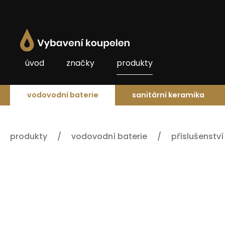
úvod
značky
produkty
vodovodní baterie
sanitární keramika
produkty
vodovodní baterie
příslušenství