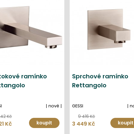
tokové ramínko
Sprchové ramínko
ttangolo
Rettangolo
I
| nové |
GESSI
| n
242 Kč
9 416 Kč
koupit
koupit
21 Kč
3 449 Kč