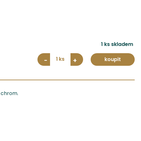
1 ks skladem
1
koupit
-
+
 chrom.