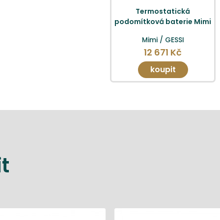
Termostatická
podomítková baterie Mimi
Mimi / GESSI
12 671 Kč
koupit
t