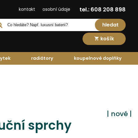
tel.: 608 208 898
kontakt
osobní údaje
hledat
košík
ytek
radiátory
koupelnové doplňky
| nové |
uční sprchy