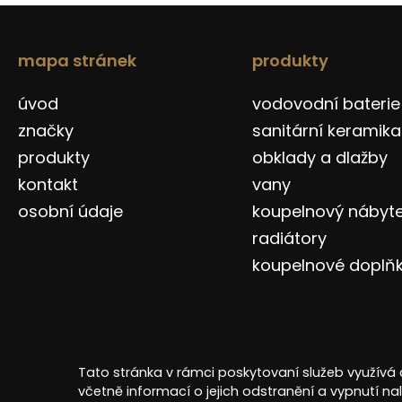
mapa stránek
produkty
úvod
vodovodní baterie
značky
sanitární keramika
produkty
obklady a dlažby
kontakt
vany
osobní údaje
koupelnový nábyt
radiátory
koupelnové doplň
Tato stránka v rámci poskytovaní služeb využívá 
Copyright © 2026 Design Bath SE
včetně informací o jejich odstranění a vypnutí n