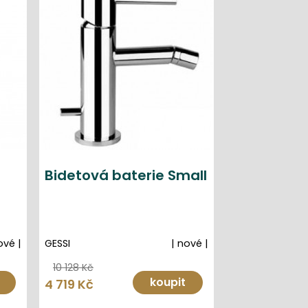
Bidetová baterie Small
ové |
GESSI
| nové |
10 128 Kč
koupit
4 719 Kč