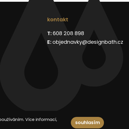
kontakt
608 208 898
objednavky@designbath.cz
používáním. Více informací,
souhlasím
Spravuje: Digitální agentura
DIGISHOCK