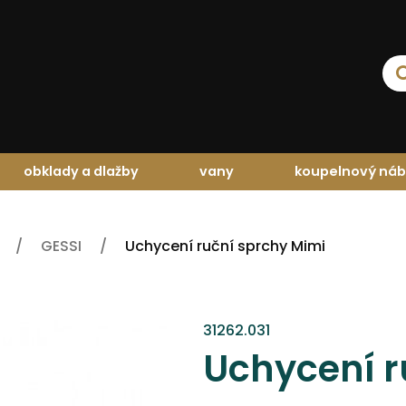
obklady a dlažby
vany
koupelnový náb
GESSI
Uchycení ruční sprchy Mimi
31262.031
Uchycení r