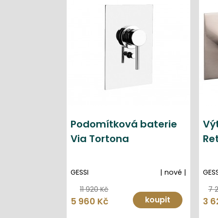
Podomítková baterie
Vý
Via Tortona
Re
GESSI
| nové |
GESS
11 920 Kč
7 
koupit
5 960 Kč
3 6