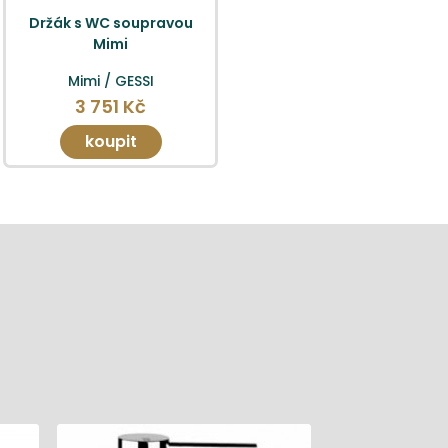
Držák s WC soupravou
Mimi
Mimi / GESSI
3 751 Kč
koupit