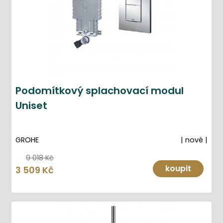
Podomítkový splachovací modul
Uniset
GROHE
| nové |
9 018 Kč
koupit
3 509 Kč