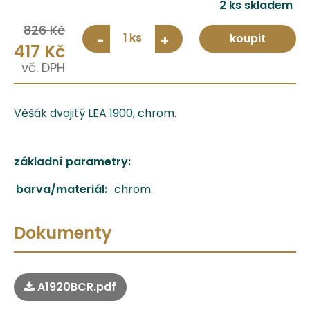
2 ks skladem
826 Kč
1
koupit
-
+
417 Kč
Věšák dvojitý LEA 1900, chrom.
základní parametry:
barva/materiál:
chrom
Dokumenty
A1920BCR.pdf