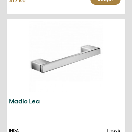
417 Kč
Madlo Lea
INDA
| nové |