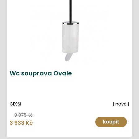
Wc souprava Ovale
GESSI
| nové |
9 075 Kč
koupit
3 933 Kč