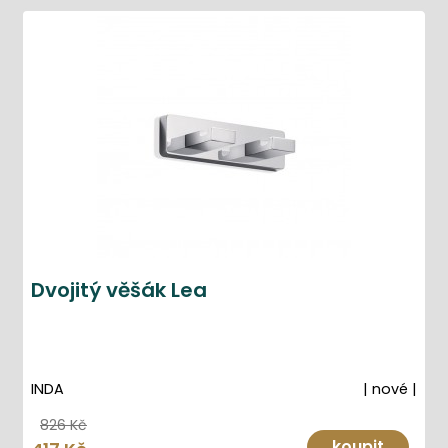
Dvojitý věšák Lea
INDA
| nové |
826 Kč
koupit