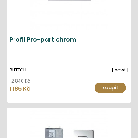
Profil Pro-part chrom
BUTECH
| nové |
2 840 Kč
koupit
1 186 Kč