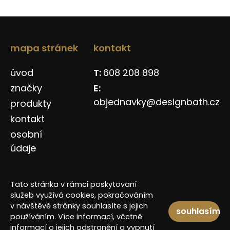
mapa stránek
kontakt
úvod
608 208 898
značky
objednavky@designbath.cz
produkty
kontakt
osobní
údaje
Tato stránka v rámci poskytovaní
služeb využívá cookies, pokračováním
v návštěvě stránky souhlasíte s jejich
souhlasím
používáním. Více informací, včetně
Copyright © 2026 Design Bath SE
informací o jejich odstranění a vypnutí