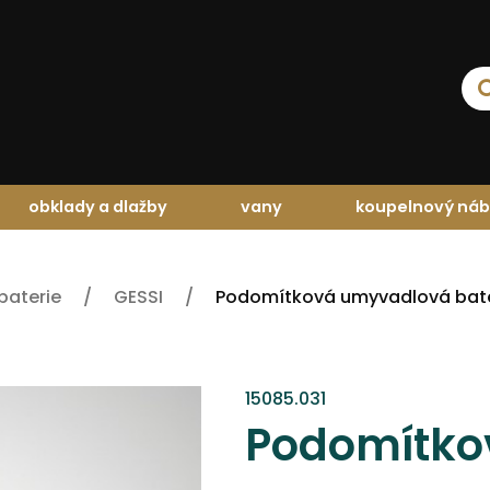
obklady a dlažby
vany
koupelnový náb
baterie
GESSI
Podomítková umyvadlová bat
15085.031
Podomítko