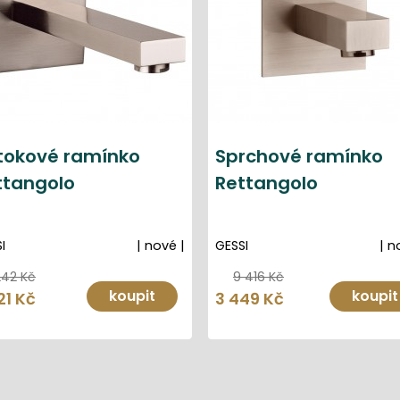
tokové ramínko
Sprchové ramínko
ttangolo
Rettangolo
I
| nové |
GESSI
| n
242 Kč
9 416 Kč
koupit
koupit
21 Kč
3 449 Kč