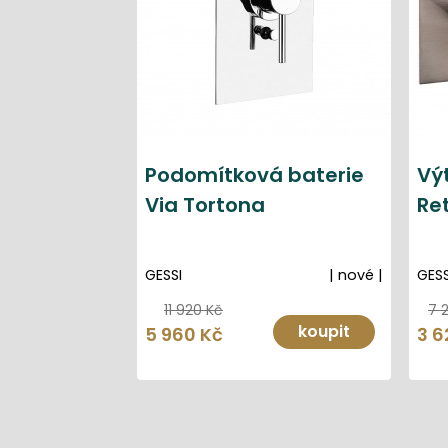
Podomítková baterie
Vý
Via Tortona
Re
GESSI
| nové |
GESS
11 920 Kč
7 
koupit
5 960 Kč
3 6