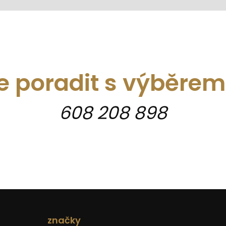
e poradit s výběre
608 208 898
značky