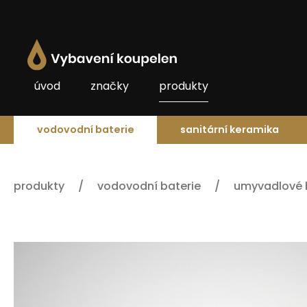
úvod
značky
produkty
vodovodní baterie
sanitární keramika
produkty
vodovodní baterie
umyvadlové 