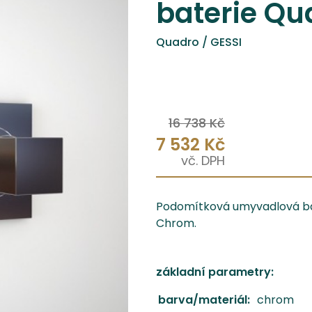
baterie Qu
Quadro / GESSI
16 738 Kč
7 532 Kč
Podomítková umyvadlová bat
Chrom.
základní parametry:
barva/materiál:
chrom