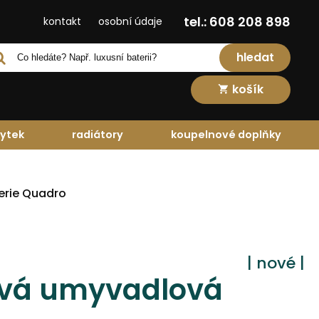
tel.: 608 208 898
kontakt
osobní údaje
hledat
košík
ytek
radiátory
koupelnové doplňky
erie Quadro
| nové |
vá umyvadlová