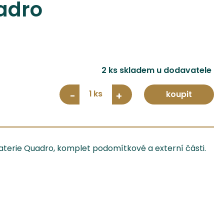
adro
2 ks skladem u dodavatele
1
koupit
-
+
erie Quadro, komplet podomítkové a externí části.