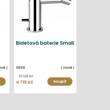
Bidetová baterie Small
ové |
GESSI
| nové |
10 128 Kč
koupit
4 719 Kč