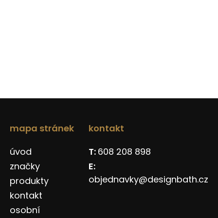
mapa stránek
kontakt
úvod
608 208 898
značky
objednavky@designbath.cz
produkty
kontakt
osobní