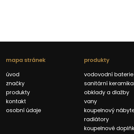
mapa stránek
produkty
úvod
vodovodní baterie
značky
sanitární keramika
produkty
obklady a dlažby
kontakt
vany
osobní údaje
koupelnový nábyt
radiátory
koupelnové doplň