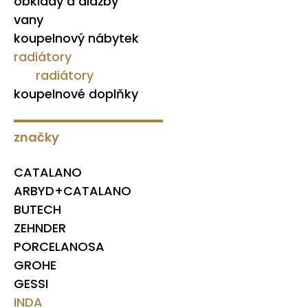
obklady a dlažby
vany
koupelnový nábytek
radiátory
radiátory
koupelnové doplňky
značky
CATALANO
ARBYD+CATALANO
BUTECH
ZEHNDER
PORCELANOSA
GROHE
GESSI
INDA