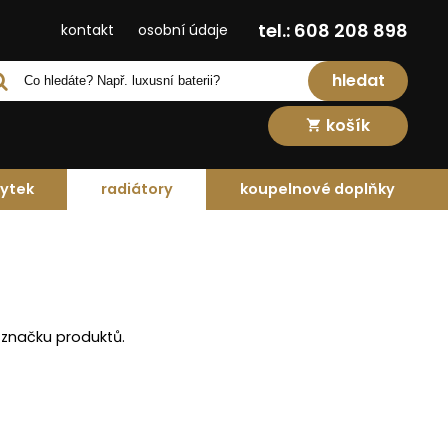
tel.: 608 208 898
kontakt
osobní údaje
hledat
košík
ytek
radiátory
koupelnové doplňky
 značku produktů.