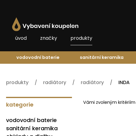
úvod
značky
produkty
vodovodní baterie
sanitární keramika
produkty
radiátory
radiátory
INDA
Vámi zvoleným kritériím
kategorie
vodovodní baterie
sanitární keramika