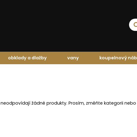
obklady a dlažby
vany
koupelnový náb
 neodpovídají žádné produkty. Prosím, změňte kategorii nebo