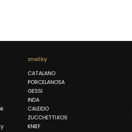
značky
CATALANO
PORCELANOSA
GESSI
INDA
ek
CALEIDO
ZUCCHETTI.KOS
ky
KNIEF