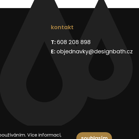
kontakt
608 208 898
objednavky@designbath.cz
používáním. Více informací,
souhlasím
Spravuje: Digitální agentura
DIGISHOCK