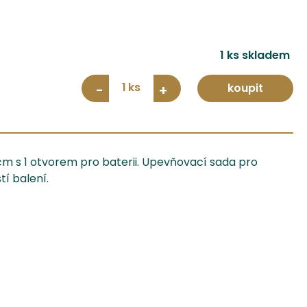
1 ks skladem
1
koupit
-
+
cm s 1 otvorem pro baterii. Upevňovací sada pro
í balení.