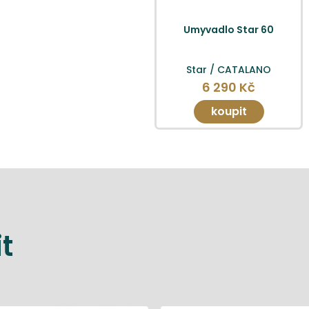
Umyvadlo Star 60
Star / CATALANO
6 290 Kč
koupit
t