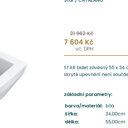
Star / CATALANO
21 962 Kč
7 604 Kč
STAR bidet závěsný 55 x 34 
skryté upevnění není součást
základní parametry:
barva/materiál:
bílá
šířka:
34,00cm
délka:
55,00cm