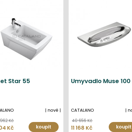
et Star 55
Umyvadlo Muse 100
ALANO
| nové |
CATALANO
| n
 962 Kč
40 656 Kč
koupit
koupit
04 Kč
11 168 Kč