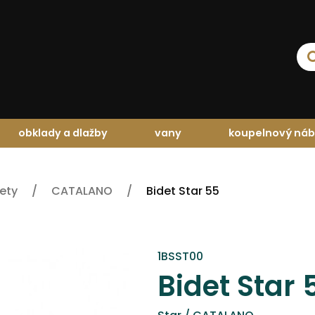
obklady a dlažby
vany
koupelnový náb
dety
CATALANO
Bidet Star 55
1BSST00
Bidet Star 