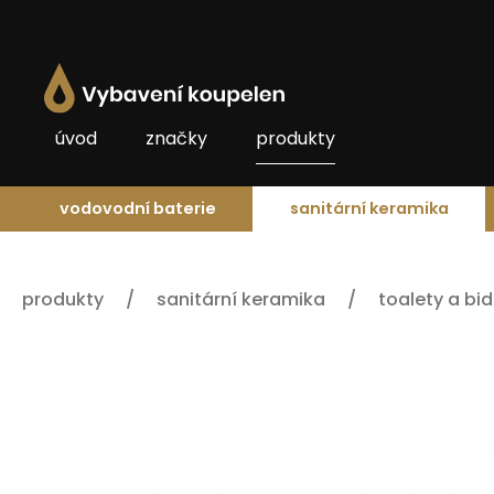
úvod
značky
produkty
vodovodní baterie
sanitární keramika
produkty
sanitární keramika
toalety a bi