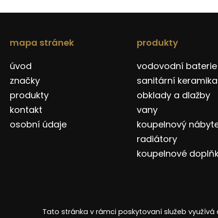
mapa stránek
produkty
úvod
vodovodní baterie
značky
sanitární keramika
produkty
obklady a dlažby
kontakt
vany
osobní údaje
koupelnový nábyt
radiátory
koupelnové doplň
Tato stránka v rámci poskytovaní služeb využívá 
Copyright © 2026 Design Bath SE