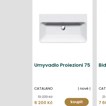
Umyvadlo Proiezioni 75
Bid
CATALANO
| nové |
CAT
19 239 Kč
21
koupit
6 200 Kč
7 6