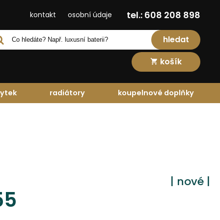
tel.: 608 208 898
kontakt
osobní údaje
hledat
košík
ytek
radiátory
koupelnové doplňky
| nové |
55