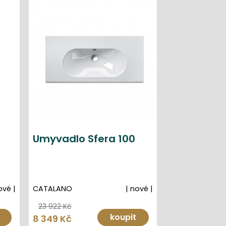
Umyvadlo Sfera 100
ové |
CATALANO
| nové |
23 922 Kč
koupit
8 349 Kč