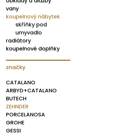
obklady a dlažby
vany
koupelnový nábytek
skříňky pod
umyvadlo
radiátory
koupelnové doplňky
značky
CATALANO
ARBYD+CATALANO
BUTECH
ZEHNDER
PORCELANOSA
GROHE
GESSI