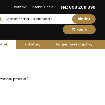
tel.: 608 208 898
kontakt
osobní údaje
hledat
košík
ytek
radiátory
koupelnové doplňky
 značku produktů.