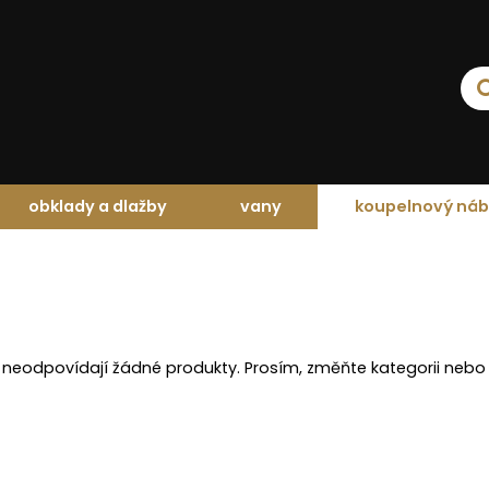
obklady a dlažby
vany
koupelnový náb
 neodpovídají žádné produkty. Prosím, změňte kategorii nebo