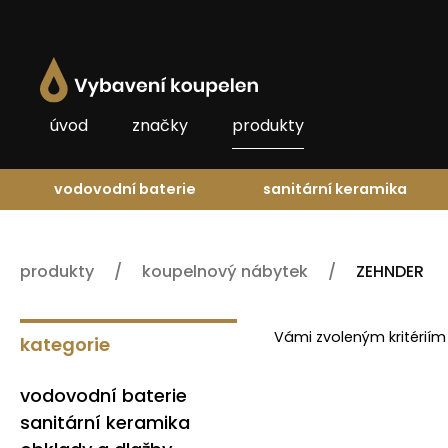
úvod
značky
produkty
vodovodní baterie
sanitární keramika
produkty
koupelnový nábytek
ZEHNDER
Vámi zvoleným kritériím
kategorie
vodovodní baterie
sanitární keramika