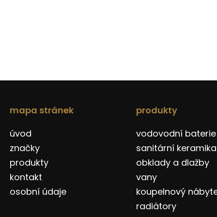
mapa stránek
produkty
úvod
vodovodní baterie
značky
sanitární keramika
produkty
obklady a dlažby
kontakt
vany
osobní údaje
koupelnový nábyt
radiátory