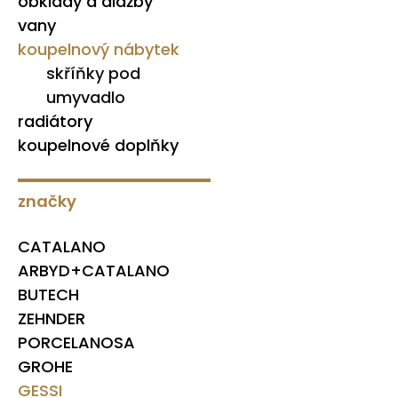
obklady a dlažby
vany
koupelnový nábytek
skříňky pod
umyvadlo
radiátory
koupelnové doplňky
značky
CATALANO
ARBYD+CATALANO
BUTECH
ZEHNDER
PORCELANOSA
GROHE
GESSI