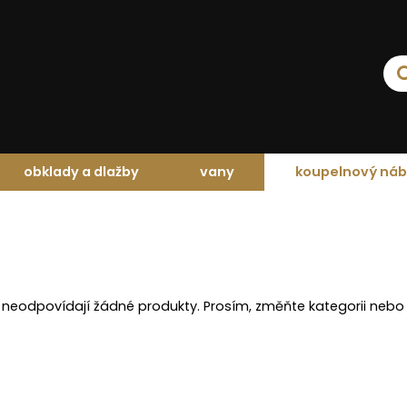
obklady a dlažby
vany
koupelnový náb
 neodpovídají žádné produkty. Prosím, změňte kategorii nebo