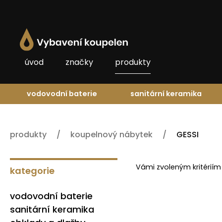
úvod
značky
produkty
vodovodní baterie
sanitární keramika
produkty
koupelnový nábytek
GESSI
Vámi zvoleným kritériím
kategorie
vodovodní baterie
sanitární keramika