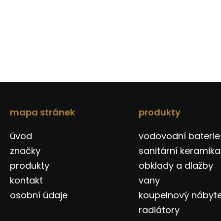
mapa stránek
produkty
úvod
vodovodní baterie
značky
sanitární keramika
produkty
obklady a dlažby
kontakt
vany
osobní údaje
koupelnový nábyt
radiátory