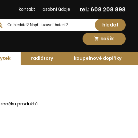
tel.: 608 208 898
kontakt
osobní údaje
hledat
košík
ytek
radiátory
koupelnové doplňky
 značku produktů.