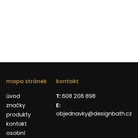
mapa stránek
kontakt
úvod
608 208 898
značky
objednavky@designbath.cz
produkty
kontakt
osobní