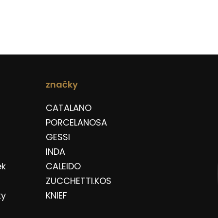
značky
CATALANO
PORCELANOSA
GESSI
INDA
ek
CALEIDO
ZUCCHETTI.KOS
ky
KNIEF