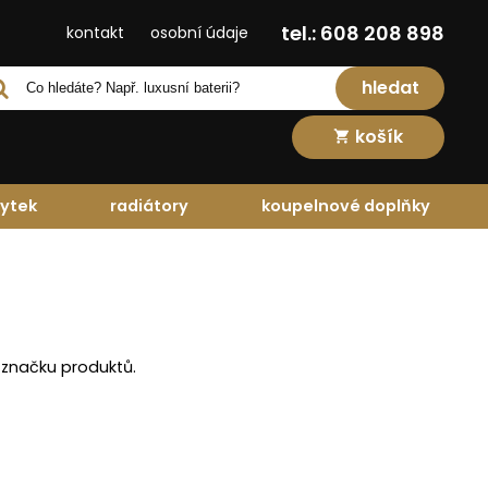
tel.: 608 208 898
kontakt
osobní údaje
hledat
košík
ytek
radiátory
koupelnové doplňky
 značku produktů.