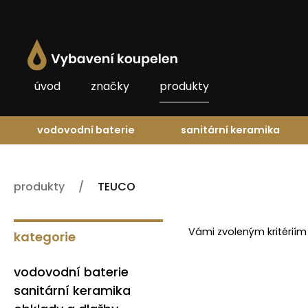
úvod
značky
produkty
vodovodní baterie
sanitární keramika
produkty
TEUCO
Vámi zvoleným kritériím
kategorie
vodovodní baterie
sanitární keramika