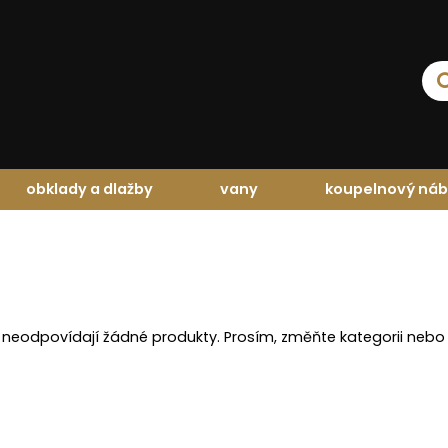
obklady a dlažby
vany
koupelnový náb
 neodpovídají žádné produkty. Prosím, změňte kategorii nebo