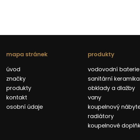
mapa stránek
produkty
úvod
vodovodní baterie
značky
sanitární keramika
produkty
obklady a dlažby
kontakt
vany
osobní údaje
koupelnový nábyt
radiátory
koupelnové doplň