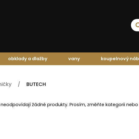
obklady a dlažby
vany
koupelnový náb
ničky
BUTECH
 neodpovídají žádné produkty. Prosím, změňte kategorii nebo