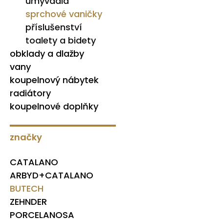
umyvadla
sprchové vaničky
příslušenství
toalety a bidety
obklady a dlažby
vany
koupelnový nábytek
radiátory
koupelnové doplňky
značky
CATALANO
ARBYD+CATALANO
BUTECH
ZEHNDER
PORCELANOSA