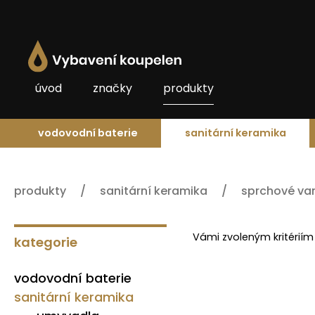
úvod
značky
produkty
vodovodní baterie
sanitární keramika
produkty
sanitární keramika
sprchové va
Vámi zvoleným kritériím
kategorie
vodovodní baterie
sanitární keramika