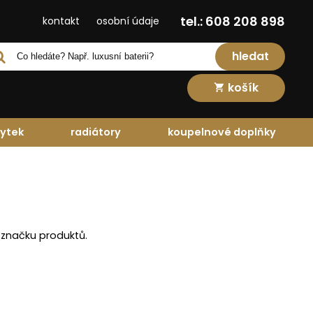
tel.: 608 208 898
kontakt
osobní údaje
hledat
košík
ytek
radiátory
koupelnové doplňky
 značku produktů.