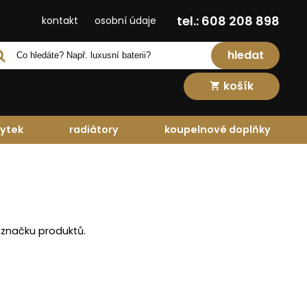
tel.: 608 208 898
kontakt
osobní údaje
hledat
košík
ytek
radiátory
koupelnové doplňky
 značku produktů.