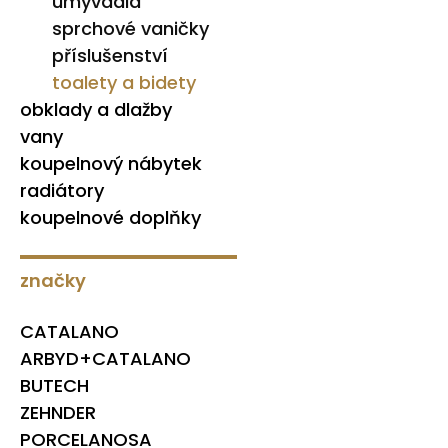
umyvadla
sprchové vaničky
příslušenství
toalety a bidety
obklady a dlažby
vany
koupelnový nábytek
radiátory
koupelnové doplňky
značky
CATALANO
ARBYD+CATALANO
BUTECH
ZEHNDER
PORCELANOSA