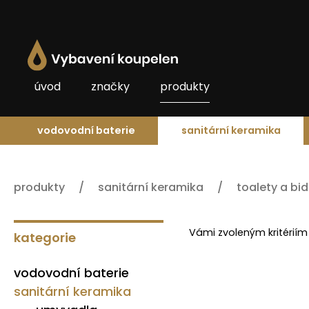
úvod
značky
produkty
vodovodní baterie
sanitární keramika
produkty
sanitární keramika
toalety a bi
Vámi zvoleným kritériím
kategorie
vodovodní baterie
sanitární keramika