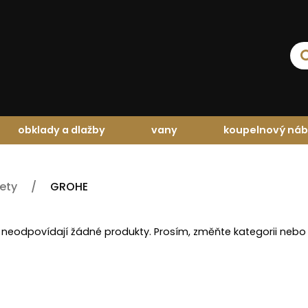
obklady a dlažby
vany
koupelnový náb
dety
GROHE
 neodpovídají žádné produkty. Prosím, změňte kategorii nebo