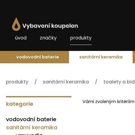
úvod
značky
produkty
vodovodní baterie
sanitární keramika
produkty
sanitární keramika
toalety a bi
Vámi zvoleným kritériím
kategorie
vodovodní baterie
sanitární keramika