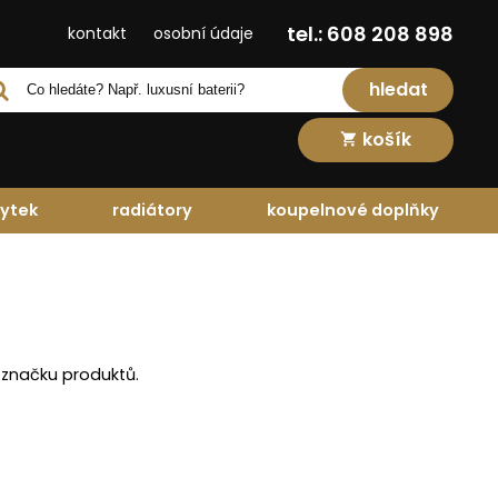
tel.: 608 208 898
kontakt
osobní údaje
hledat
košík
ytek
radiátory
koupelnové doplňky
 značku produktů.