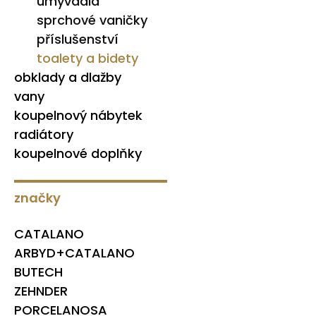
umyvadla
sprchové vaničky
příslušenství
toalety a bidety
obklady a dlažby
vany
koupelnový nábytek
radiátory
koupelnové doplňky
značky
CATALANO
ARBYD+CATALANO
BUTECH
ZEHNDER
PORCELANOSA