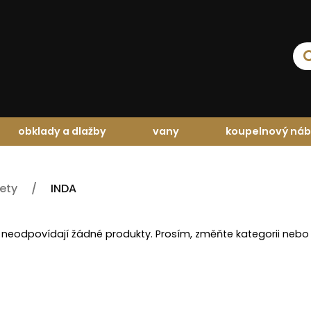
obklady a dlažby
vany
koupelnový náb
dety
INDA
 neodpovídají žádné produkty. Prosím, změňte kategorii nebo